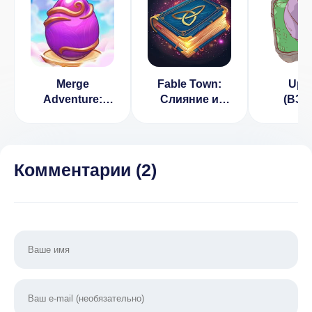
Merge
Fable Town:
Upr
Adventure:
Слияние и
(ВЗЛ
Merge Games
магия
Пол
(ВЗЛОМ,
верс
Бесплатные
покупки)
Комментарии (
2
)