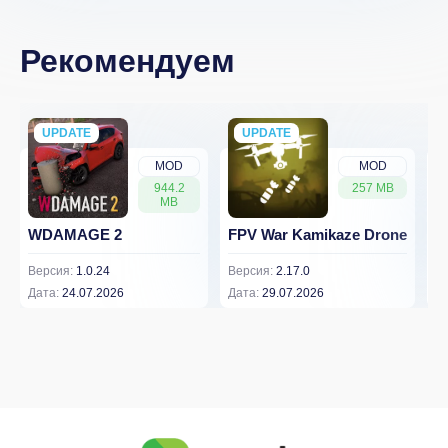
Рекомендуем
UPDATE
NEW
UPDATE
NEW
MOD
MOD
944.2
257 MB
MB
WDAMAGE 2
FPV War Kamikaze Drone
D
Версия:
1.0.24
Версия:
2.17.0
Ве
Дата:
24.07.2026
Дата:
29.07.2026
Да