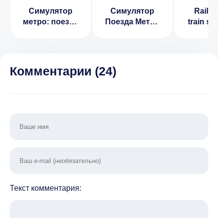
Симулятор
Симулятор
Rail W
метро: поезда
Поезда Метро
train si
3D
(МОД, много
денег, нет
рекламы)
Комментарии (
24
)
Текст комментария: