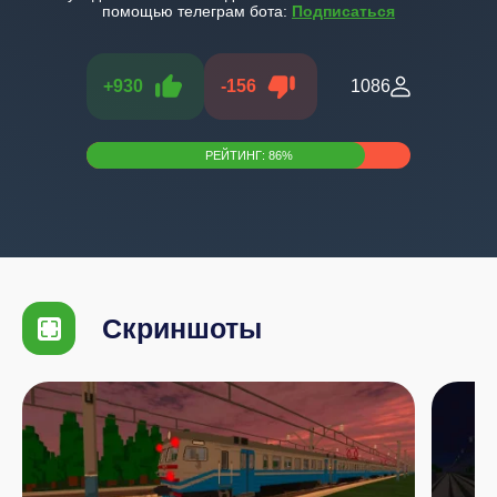
помощью телеграм бота:
Подписаться
+
930
-
156
1086
РЕЙТИНГ:
86
%
Скриншоты