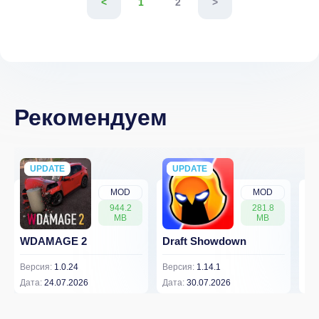
<
1
2
>
Рекомендуем
UPDATE
NEW
UPDATE
NEW
MOD
MOD
944.2
281.8
MB
MB
WDAMAGE 2
Draft Showdown
FP
Версия:
1.0.24
Версия:
1.14.1
Вер
Дата:
24.07.2026
Дата:
30.07.2026
Дат