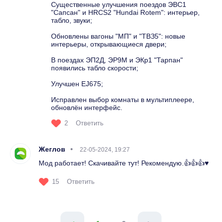
Существенные улучшения поездов ЭВС1
"Сапсан" и HRCS2 "Hundai Rotem": интерьер,
табло, звуки;
Обновлены вагоны "МП" и "ТВЗ5": новые
интерьеры, открывающиеся двери;
В поездах ЭП2Д, ЭР9М и ЭКр1 "Тарпан"
появились табло скорости;
Улучшен EJ675;
Исправлен выбор комнаты в мультиплеере,
обновлён интерфейс.
2
Ответить
Жеглов
22-05-2024, 19:27
Мод работает! Скачивайте тут! Рекомендую.👍👍👍♥️
15
Ответить