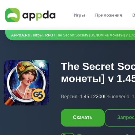
Игры
Приложения
В
APPDA.RU
/
Игры
/
RPG
/ The Secret Society [ВЗЛОМ на монеты] v 1.4
The Secret So
монеты] v 1.4
Версия:
1.45.12200
Обновлено:
1
Скачать
Запрос