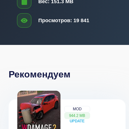
Вес:
151.3 MB
Просмотров:
19 841
Рекомендуем
MOD
944.2 MB
UPDATE
NEW