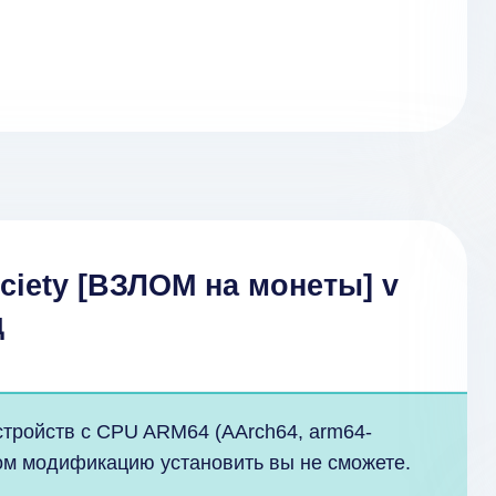
ociety [ВЗЛОМ на монеты] v
д
стройств с CPU ARM64 (AArch64, arm64-
ром модификацию установить вы не сможете.