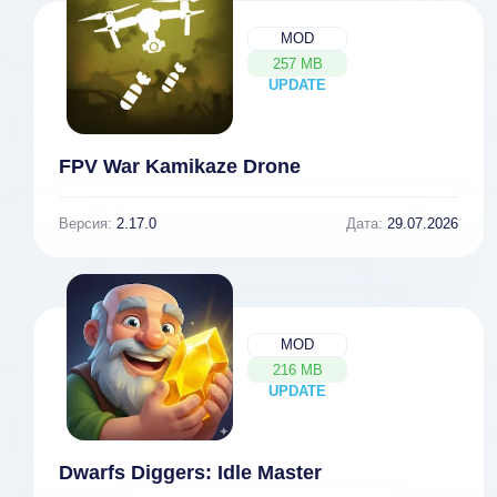
MOD
257 MB
UPDATE
NEW
FPV War Kamikaze Drone
Версия:
2.17.0
Дата:
29.07.2026
MOD
216 MB
UPDATE
NEW
Dwarfs Diggers: Idle Master