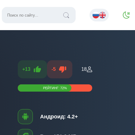
+
13
-
5
18
РЕЙТИНГ:
72
%
Андроид:
4.2+