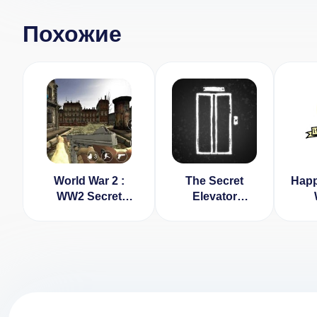
Похожие
World War 2 :
The Secret
Happ
WW2 Secret
Elevator
Agent FPS v
Remastered
H
1.0.13 [ВЗЛОМ:
(ВЗЛОМ,
(ВЗЛ
всё
Платное DLC и
разблокировано]
декали)