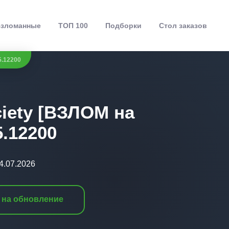
зломанные
ТОП 100
Подборки
Стол заказов
5.12200
ciety [ВЗЛОМ на
5.12200
4.07.2026
 на обновление