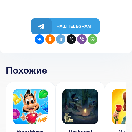
НАШ TELEGRAM
Похожие
Hugo Flower
The Forest
My Fl