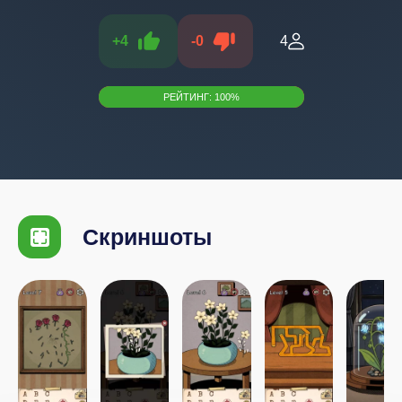
+
4
-
0
4
РЕЙТИНГ:
100
%
Скриншоты