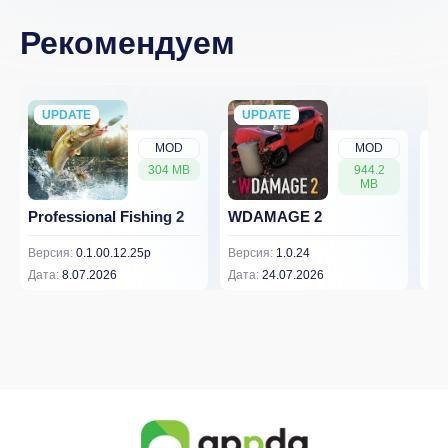
Рекомендуем
UPDATE
NEW
UPDATE
NEW
MOD
MOD
304 MB
944.2
MB
Professional Fishing 2
WDAMAGE 2
Dr
Версия:
0.1.00.12.25p
Версия:
1.0.24
Вер
Дата:
8.07.2026
Дата:
24.07.2026
Дат