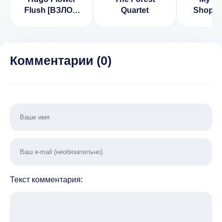
Flush [ВЗЛОМ
Quartet
Shop-D
на жизни] v
&Dre
1.14.0
(ВЗЛ
Много 
Комментарии (
0
)
Текст комментария: