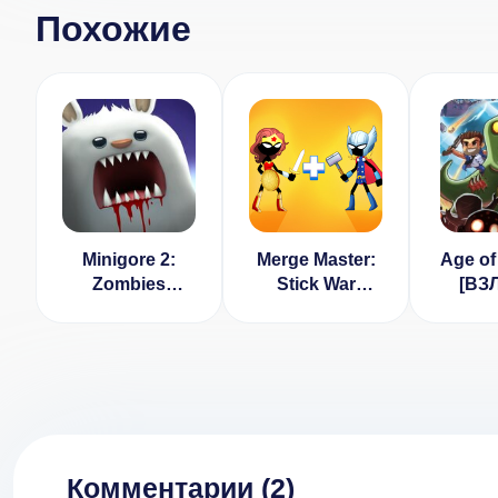
Похожие
Minigore 2:
Merge Master:
Age of
Zombies
Stick War
[ВЗ
[ВЗЛОМ на
Legacy
разбло
деньги] v 1.28
v 
Комментарии (
2
)