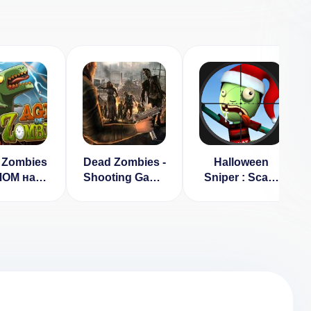
 Zombies
Dead Zombies -
Halloween
ЛОМ на
Shooting Game
Sniper : Scary
кировку]
[ВЗЛОМ:
Zombies
1.2.82
Много денег] v
[ВЗЛОМ:
1.2
много денег] v
1.4