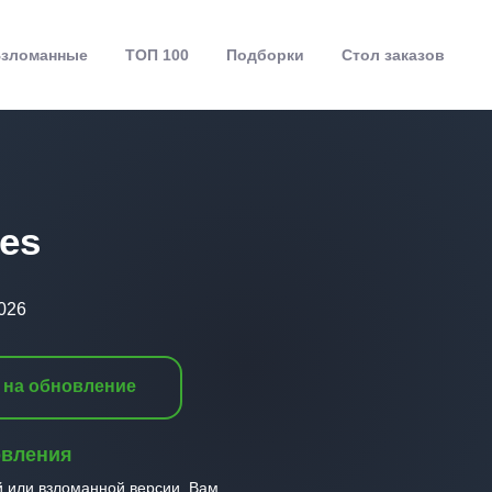
зломанные
ТОП 100
Подборки
Стол заказов
ies
026
 на обновление
овления
й или взломанной версии, Вам