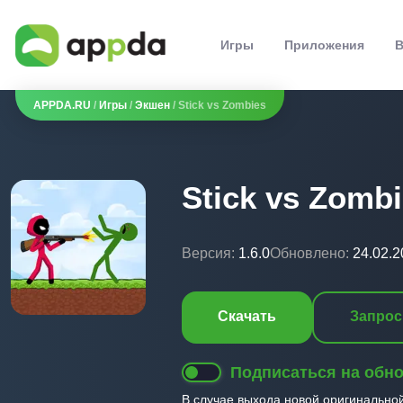
Игры
Приложения
В
APPDA.RU
/
Игры
/
Экшен
/ Stick vs Zombies
Stick vs Zomb
Версия:
1.6.0
Обновлено:
24.02.2
Скачать
Запрос
Подписаться на обн
В случае выхода новой оригинально