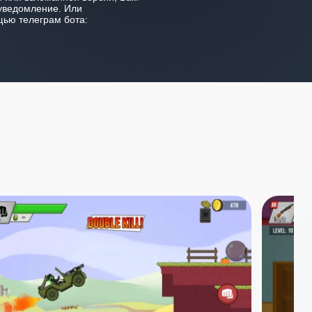
уведомление. Или
ью телеграм бота: