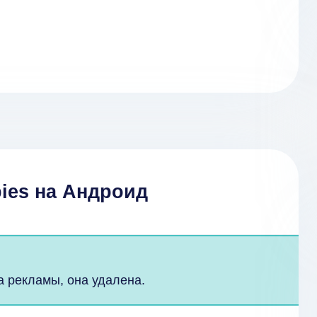
bies на Андроид
а рекламы, она удалена.