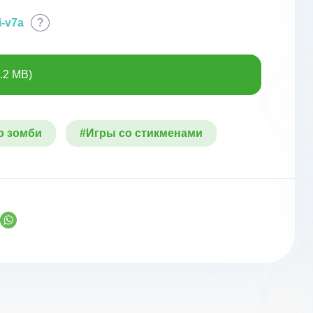
i-v7a
?
.2 MB)
о зомби
#Игры со стикменами