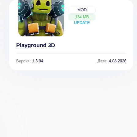
MOD
134 MB
UPDATE
NEW
Playground 3D
Версия:
1.3.94
Дата:
4.08.2026
Judge Dredd
vs. Zombies v
1.8 [ВЗЛОМ:
Бесконечные
деньги]