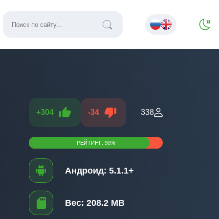
+
304
-
34
338
РЕЙТИНГ:
90
%
Андроид:
5.1.1+
Вес:
208.2 MB