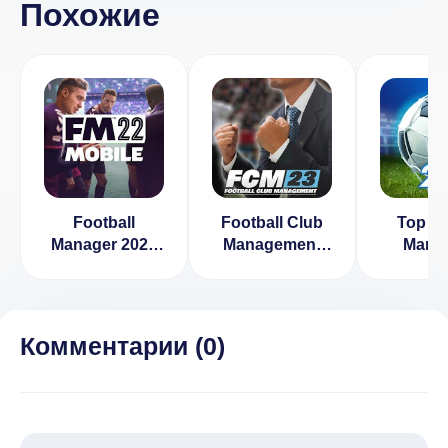
Похожие
Football
Football Club
Top S
Manager 2022
Management
Manag
Mobile
2023
ФУТБО
МЕНЕД
1.17
Комментарии (
0
)