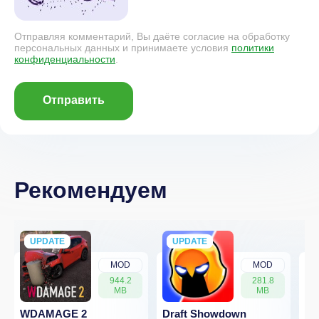
Отправляя комментарий, Вы даёте согласие на обработку
персональных данных и принимаете условия
политики
конфиденциальности
.
Отправить
Рекомендуем
UPDATE
NEW
UPDATE
NEW
MOD
MOD
944.2
281.8
MB
MB
WDAMAGE 2
Draft Showdown
Dw