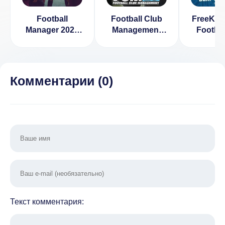
Football
Football Club
FreeKic
Manager 2022
Management
Footba
Mobile
2023
2018 v 
Комментарии (
0
)
Текст комментария: