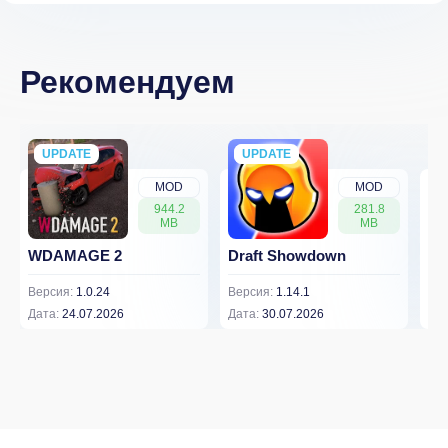
Рекомендуем
UPDATE
NEW
UPDATE
NEW
MOD
MOD
944.2
281.8
MB
MB
WDAMAGE 2
Draft Showdown
FP
Версия:
1.0.24
Версия:
1.14.1
Вер
Дата:
24.07.2026
Дата:
30.07.2026
Дат