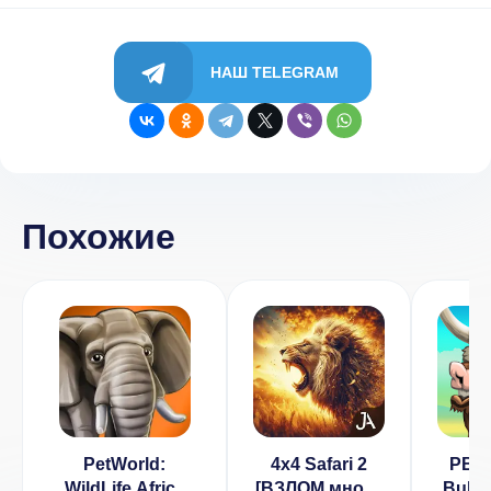
НАШ TELEGRAM
Похожие
PetWorld:
4x4 Safari 2
PBR:
WildLife Africa
[ВЗЛОМ много
Bulls