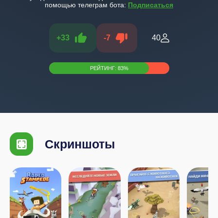
помощью телеграм бота:
Подписаться
+
33
-
7
40
РЕЙТИНГ:
83
%
Скриншоты