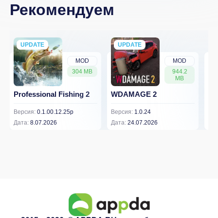
Рекомендуем
UPDATE
NEW
UPDATE
NEW
MOD
MOD
304 MB
944.2
MB
Professional Fishing 2
WDAMAGE 2
Dr
Версия:
0.1.00.12.25p
Версия:
1.0.24
Вер
Дата:
8.07.2026
Дата:
24.07.2026
Дат