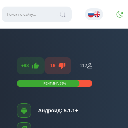
+
93
-
19
112
РЕЙТИНГ:
83
%
Андроид:
5.1.1+