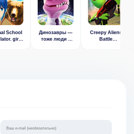
al School
Динозавры —
Creepy Aliens
ator. girls
тоже люди v
Battle
nimal life
13 [ВЗЛОМ на
Simulator 3D v
ВЗЛОМ:
деньги]
1.3 [ВЗЛОМ]
много
олотых
ет] 8.800