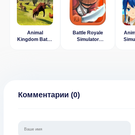
Animal
Battle Royale
Anim
Kingdom Battle
Simulator
Simul
Simulator 3D
[ВЗЛОМ:
and a
[ВЗЛОМ:
Неограниченное
[
драгоценные
золото/ключи] v
камни] v 2.2
1.1.0
з
мон
Комментарии (
0
)