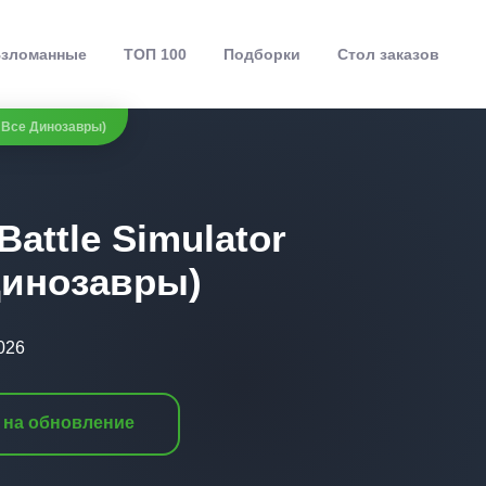
зломанные
ТОП 100
Подборки
Стол заказов
М Все Динозавры)
Battle Simulator
Динозавры)
026
 на обновление