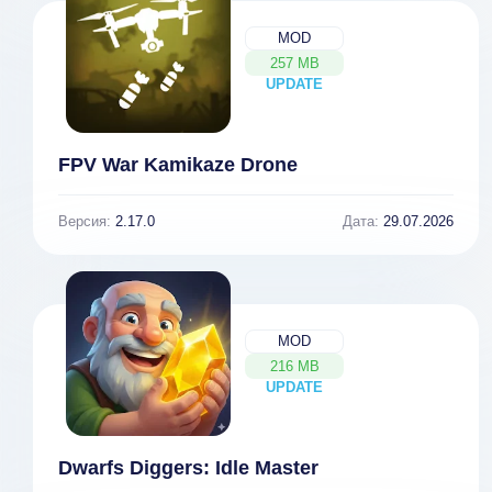
MOD
257 MB
UPDATE
NEW
FPV War Kamikaze Drone
Версия:
2.17.0
Дата:
29.07.2026
MOD
216 MB
UPDATE
NEW
Dwarfs Diggers: Idle Master