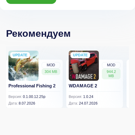
Рекомендуем
UPDATE
NEW
UPDATE
NEW
MOD
MOD
304 MB
944.2
MB
Professional Fishing 2
WDAMAGE 2
Dr
Версия:
0.1.00.12.25p
Версия:
1.0.24
Вер
Дата:
8.07.2026
Дата:
24.07.2026
Дат