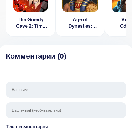
The Greedy
Age of
Viki
Cave 2: Time
Dynasties:
Odys
Gate [ВЗЛОМ:
Pharaoh
[ВЗЛ
много денег] v
Много д
2.2.17
1.2
Комментарии (
0
)
Текст комментария: