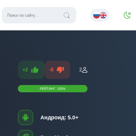
+
2
-
0
2
РЕЙТИНГ:
100
%
Андроид:
5.0+