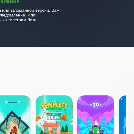
овления
й или взломанной версии, Вам
уведомление. Или
ью телеграм бота: