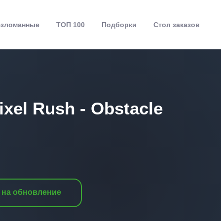
зломанные
ТОП 100
Подборки
Стол заказов
xel Rush - Obstacle
 на обновление