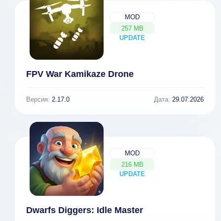
MOD
257 MB
UPDATE
NEW
FPV War Kamikaze Drone
Версия:
2.17.0
Дата:
29.07.2026
MOD
216 MB
UPDATE
NEW
Dwarfs Diggers: Idle Master