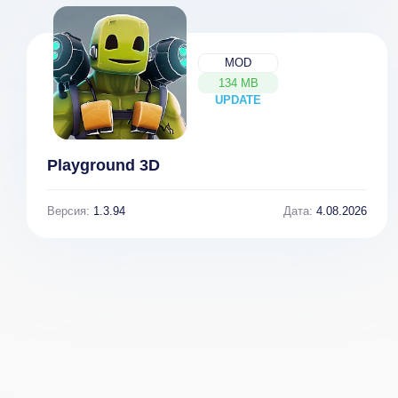
MOD
134 MB
UPDATE
NEW
Playground 3D
Версия:
1.3.94
Дата:
4.08.2026
Golf Hero -
Rooftop Run
Pixel Golf 3D
[ВЗЛОМ на