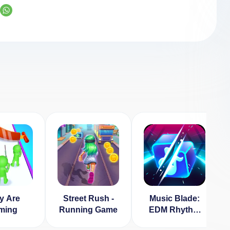
y Are
Street Rush -
Music Blade:
ming
Running Game
EDM Rhythm
Runner