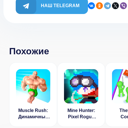
НАШ TELEGRAM
Похожие
Muscle Rush:
Mine Hunter:
The
Динамичный
Pixel Rogue
Co
раннер
RPG