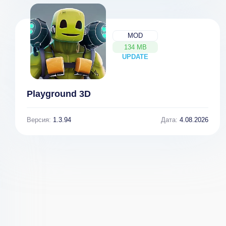
MOD
Dr. Darkness
Guns Royale -
134 MB
UPDATE
NEW
[ВЗЛОМ:
Multiplayer
валюта/ нет
Blocky Battle
рекламы] v 1.6
Royale
[ВЗЛОМ:
Playground 3D
Много денег] v
1.08
Версия:
1.3.94
Дата:
4.08.2026