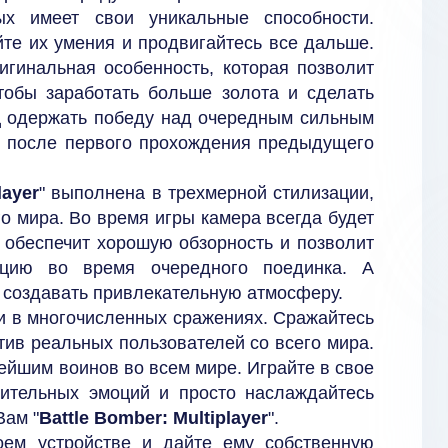
ых имеет свои уникальные способности.
те их умения и продвигайтесь все дальше.
игинальная особенность, которая позволит
тобы заработать больше золота и сделать
ец одержать победу над очередным сильным
ы после первого прохождения предыдущего
layer
" выполнена в трехмерной стилизации,
о мира. Во время игры камера всегда будет
 обеспечит хорошую обзорность и позволит
ацию во время очередного поединка. А
 создавать привлекательную атмосферу.
ии в многочисленных сражениях. Сражайтесь
тив реальных пользователей со всего мира.
нейшим воинов во всем мире. Играйте в свое
ительных эмоций и просто наслаждайтесь
Вам "
Battle Bomber: Multiplayer
".
оем устройстве и дайте ему собственную