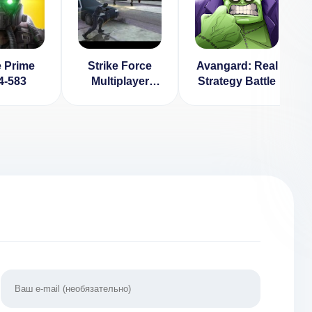
e Prime
Strike Force
Avangard: Real
.4-583
Multiplayer
Strategy Battle
[ВЗЛОМ:
много денег] v
1.21