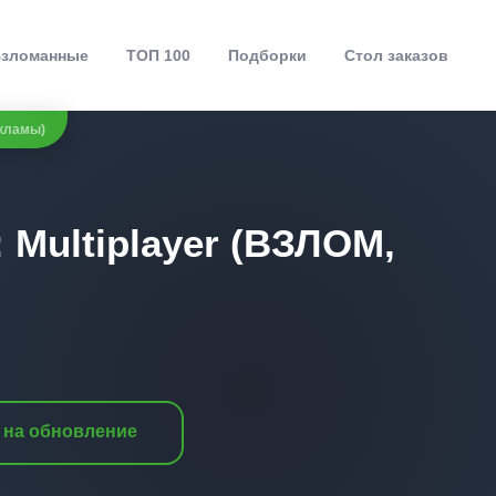
зломанные
ТОП 100
Подборки
Стол заказов
екламы)
: Multiplayer (ВЗЛОМ,
 на обновление