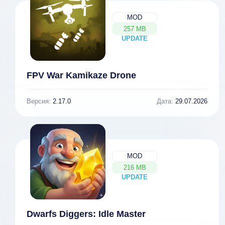
MOD
257 MB
UPDATE
NEW
FPV War Kamikaze Drone
Версия:
2.17.0
Дата:
29.07.2026
MOD
216 MB
UPDATE
NEW
Dwarfs Diggers: Idle Master