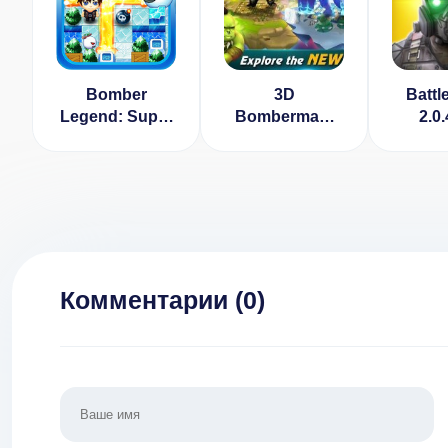
Bomber
3D
Battl
Legend: Super
Bomberman:
2.0
Classic Boom
Bomber Heroes
Battle [ВЗЛОМ:
[ВЗЛОМ] v 1.17
Много денег] v
1.3
Комментарии (
0
)