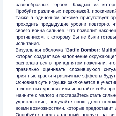
разнообразных героев. Каждый из котор
Пробуйте различных персонажей, прокачивай
Также в одиночном режиме присутствует ор
проходить предыдущие уровни повторно, ч
своего воина сильнее. Что позволит након
противником, к которому Вы не были готов
испытания.
Визуальная оболочка "
Battle Bomber: Multip
которая создает все наполнение окружающег
располагаться в приподнятом поженили, что
правильно оценивать сложившуюся ситу
приятные краски и различные эффекты будут
Основная суть игрушки заключается в участ
в сюжетных уровнях или испытайте себя про
Начните с малого и постарайтесь стать силь
удовольствие, получайте свою долю полож
всеми возможностями, которые предоставит 
Опробуйте представленный продукт на св