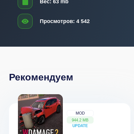
Вес:
63 mb
Просмотров:
4 542
Рекомендуем
MOD
944.2 MB
UPDATE
NEW