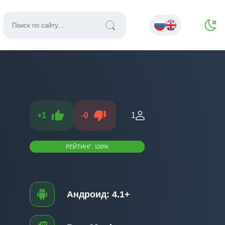
+
1
-
0
1
РЕЙТИНГ:
100
%
Андроид:
4.1+