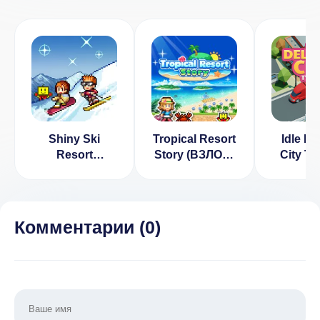
Shiny Ski
Tropical Resort
Idle De
Resort
Story (ВЗЛОМ,
City Ty
[ВЗЛОМ:
Убрана
Произв
много денег] v
проверка
и Дос
1.1.6
лицензии)
(ВЗЛ
бескон
Комментарии (
0
)
день