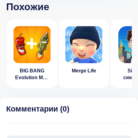
Похожие
BIG BANG
Merge Life
Simli
Evolution Мод
симу
(Много денег)
жизн
1.4.5
симул
(ВЗ
день
Комментарии (
0
)
разблок