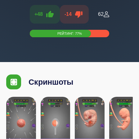
+
48
-
14
62
РЕЙТИНГ:
77
%
Скриншоты