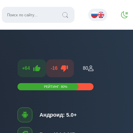
+
64
-
16
80
РЕЙТИНГ:
80
%
Андроид:
5.0+