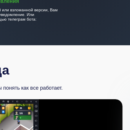
овления
й или взломанной версии, Вам
уведомление. Или
ью телеграм бота:
да
понять как все работает.