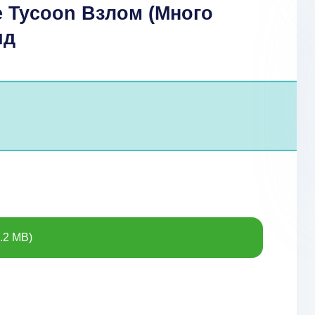
e Tycoon Взлом (Много
ид
.2 MB)