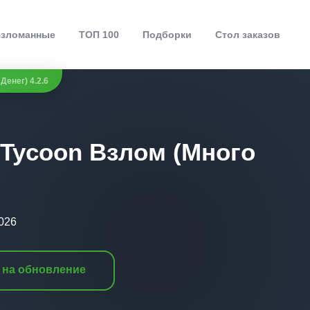
зломанные
ТОП 100
Подборки
Стол заказов
Денег) 4.2.6
 Tycoon Взлом (Много
026
 на обновление