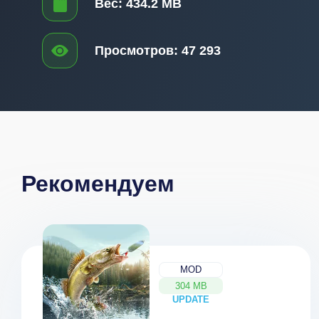
Вес:
434.2 MB
Просмотров:
47 293
Рекомендуем
MOD
304 MB
UPDATE
NEW