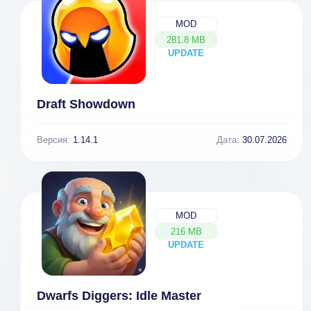
MOD
281.8 MB
UPDATE
NEW
Draft Showdown
Версия:
1.14.1
Дата:
30.07.2026
MOD
216 MB
UPDATE
NEW
Dwarfs Diggers: Idle Master