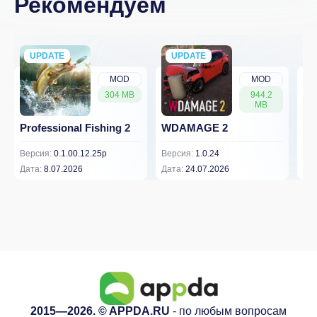
Рекомендуем
UPDATE
NEW
UPDATE
NEW
MOD
MOD
304 MB
944.2
MB
Professional Fishing 2
WDAMAGE 2
Dr
Версия:
0.1.00.12.25p
Версия:
1.0.24
Вер
Дата:
8.07.2026
Дата:
24.07.2026
Дат
2015—2026. © APPDA.RU
- по любым вопросам