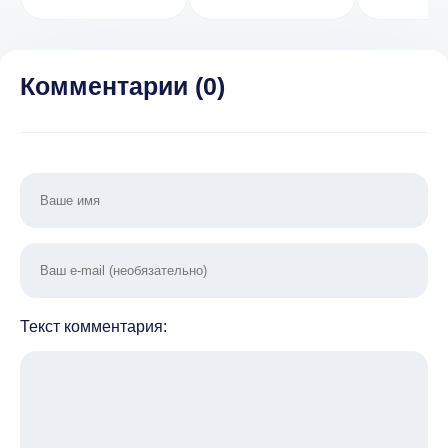
(ВЗЛОМ,
Clicker
Simulato
Много денег)
(ВЗЛОМ,
Много денег)
Комментарии (
0
)
Текст комментария: