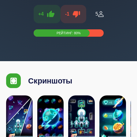
+
4
-
1
5
РЕЙТИНГ:
80
%
Скриншоты