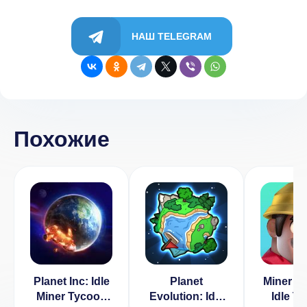
НАШ TELEGRAM
Похожие
Planet Inc: Idle
Planet
Miner To
Miner Tycoon
Evolution: Idle
Idle T