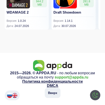
944.2
281.8
MB
MB
WDAMAGE 2
Draft Showdown
FP
Версия:
1.0.24
Версия:
1.14.1
Вер
Дата:
24.07.2026
Дата:
30.07.2026
Дат
2015—2026. © APPDA.RU
- по любым вопросам
обращаться на почту
support@appda.ru
Политика конфиденциальности
DMCA
Вверх