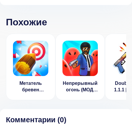
Похожие
Метатель
Непрерывный
Double
бревен
огонь (МОД,
1.1.1 [
(ВЗЛОМ,
открыты все
без ре
бесконечные
скины/без
билеты)
рекламы)
Комментарии (
0
)