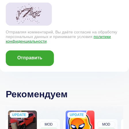
Отправляя комментарий, Вы даёте согласие на обработку
персональных данных и принимаете условия
политики
конфиденциальности
.
Отправить
Рекомендуем
UPDATE
NEW
UPDATE
NEW
MOD
MOD