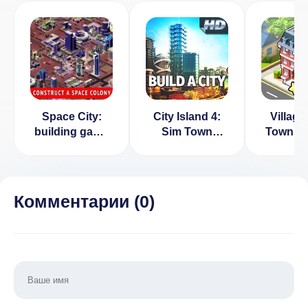
Space City:
City Island 4:
Village 
building game
Sim Town
Town Bu
v 1.14 [ВЗЛОМ:
Tycoon v 2.2.1
много денег]
[ВЗЛОМ:
деньги]
Комментарии (
0
)