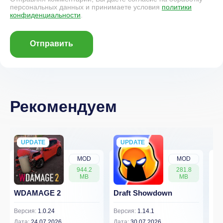
персональных данных и принимаете условия
политики
конфиденциальности
.
Отправить
Рекомендуем
UPDATE
NEW
UPDATE
NEW
MOD
MOD
944.2
281.8
MB
MB
WDAMAGE 2
Draft Showdown
FP
Версия:
1.0.24
Версия:
1.14.1
Вер
Дата:
24.07.2026
Дата:
30.07.2026
Дат