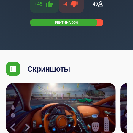
+
45
-
4
49
РЕЙТИНГ:
92
%
Скриншоты