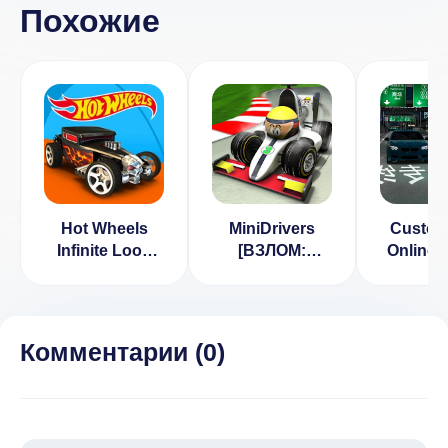
Похожие
Hot Wheels
MiniDrivers
Custom
Infinite Loop
[ВЗЛОМ:
Online 
1.5.2 [ВЗЛОМ
Много денег]
3D (В
на азот]
7.1
Беспл
поку
Комментарии (
0
)