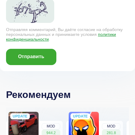
Отправляя комментарий, Вы даёте согласие на обработку
персональных данных и принимаете условия
политики
конфиденциальности
.
Отправить
Рекомендуем
UPDATE
NEW
UPDATE
NEW
MOD
MOD
944.2
281.8