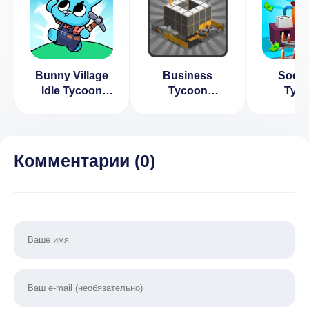
Bunny Village
Business
Soda 
Idle Tycoon
Tycoon
Tyc
(ВЗЛОМ Много
[ВЗЛОМ:
[ВЗЛ
Денег)
Бесконечные
Бескон
деньги] 2.1
деньги]
Комментарии (
0
)