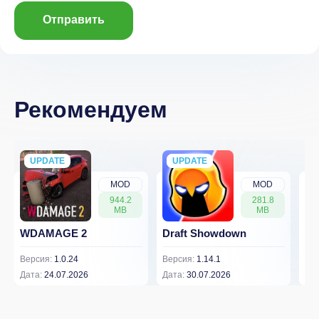
Отправить
Рекомендуем
UPDATE
NEW
UPDATE
NEW
MOD
MOD
944.2
281.8
MB
MB
WDAMAGE 2
Draft Showdown
FP
Версия:
1.0.24
Версия:
1.14.1
Вер
Дата:
24.07.2026
Дата:
30.07.2026
Дат