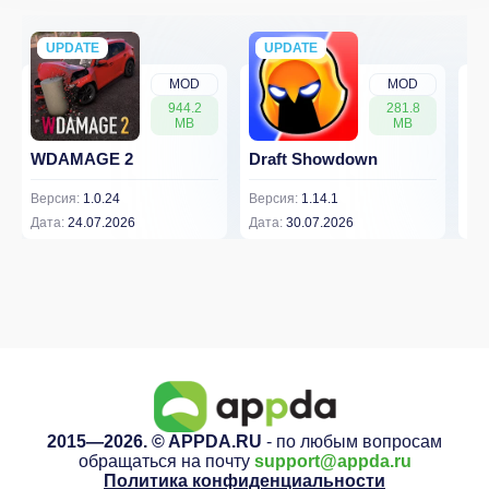
UPDATE
NEW
UPDATE
NEW
MOD
MOD
944.2
281.8
MB
MB
WDAMAGE 2
Draft Showdown
FP
Версия:
1.0.24
Версия:
1.14.1
Вер
Дата:
24.07.2026
Дата:
30.07.2026
Дат
2015—2026. © APPDA.RU
- по любым вопросам
обращаться на почту
support@appda.ru
Политика конфиденциальности