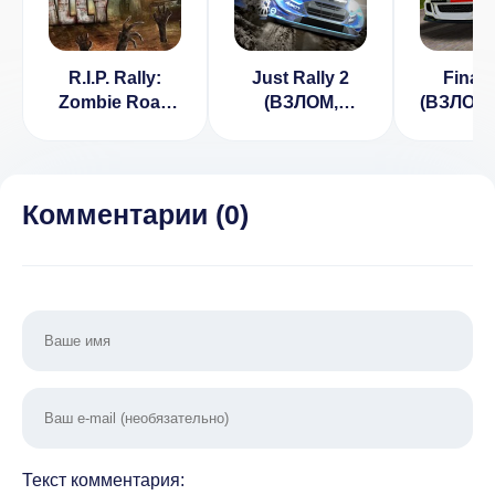
R.I.P. Rally:
Just Rally 2
Final 
Zombie Road
(ВЗЛОМ,
(ВЗЛОМ,
Kill [ВЗЛОМ:
Бесплатные
ден
деньги] v
покупки)
0.1.12
Комментарии (
0
)
Текст комментария: