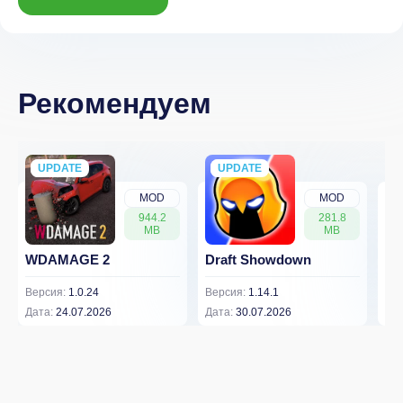
Рекомендуем
UPDATE
NEW
UPDATE
NEW
MOD
MOD
944.2
281.8
MB
MB
WDAMAGE 2
Draft Showdown
FP
Версия:
1.0.24
Версия:
1.14.1
Вер
Дата:
24.07.2026
Дата:
30.07.2026
Дат