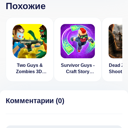
Похожие
Two Guys &
Survivor Guys -
Dead Zo
Zombies 3D:
Craft Story
Shootin
Игра по сети с
(ВЗЛОМ,
[ВЗЛ
друзьями
Много денег/
Много д
Без рекламы)
1.
Комментарии (
0
)