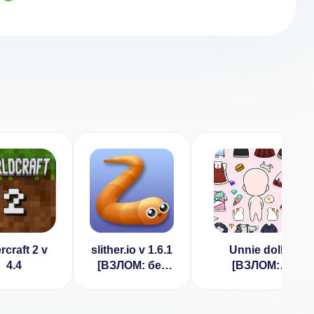
rcraft 2 v
slither.io v 1.6.1
Unnie doll
4.4
[ВЗЛОМ: без
[ВЗЛОМ:
рекламы]
разблокированы
все аксессуары]
4.6.4