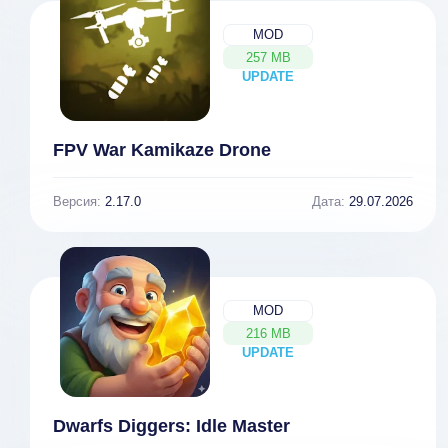
MOD
257 MB
UPDATE
NEW
FPV War Kamikaze Drone
Версия:
2.17.0
Дата:
29.07.2026
MOD
216 MB
UPDATE
NEW
Dwarfs Diggers: Idle Master