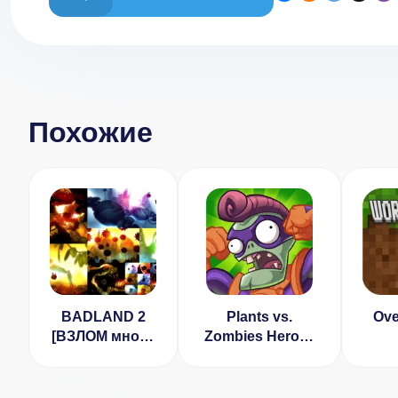
Похожие
BADLAND 2
Plants vs.
Ove
[ВЗЛОМ много
Zombies Heroes
денег] v
[ВЗЛОМ:
1.0.0.1062
неограниченные
ходы] v 1.66.7