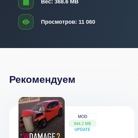
Вес:
368.6 MB
Просмотров:
11 060
Рекомендуем
MOD
944.2 MB
UPDATE
NEW