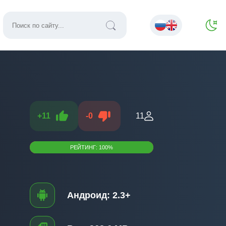
+
11
-
0
11
РЕЙТИНГ:
100
%
Андроид:
2.3+