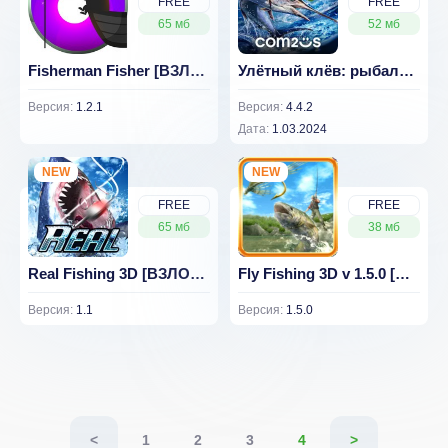
FREE
FREE
65 мб
52 мб
Fisherman Fisher [ВЗЛОМ: много денег] v 1.2.1
Улётный клёв: рыбалка в 3D [ВЗЛОМ] v 4.4.2
Версия:
1.2.1
Версия:
4.4.2
Дата:
1.03.2024
NEW
NEW
FREE
FREE
65 мб
38 мб
Real Fishing 3D [ВЗЛОМ: Много монет] v 1.1
Fly Fishing 3D v 1.5.0 [ВЗЛОМ: Много денег]
Версия:
1.1
Версия:
1.5.0
<
1
2
3
4
>