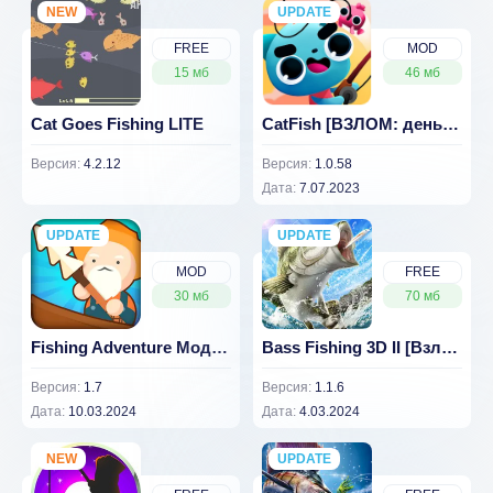
NEW
UPDATE
NEW
FREE
MOD
15 мб
46 мб
Cat Goes Fishing LITE
CatFish [ВЗЛОМ: деньги] v 1.0.58
Версия:
4.2.12
Версия:
1.0.58
Дата:
7.07.2023
UPDATE
NEW
UPDATE
NEW
MOD
FREE
30 мб
70 мб
Fishing Adventure Мод (Много Денег)
Bass Fishing 3D II [Взлом на деньги] v1.1.6
Версия:
1.7
Версия:
1.1.6
Дата:
10.03.2024
Дата:
4.03.2024
NEW
UPDATE
NEW