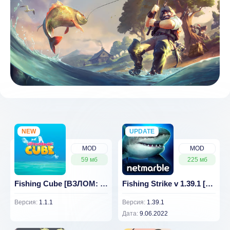
NEW
UPDATE
NEW
MOD
MOD
59 мб
225 мб
Fishing Cube [ВЗЛОМ: Бесконечные деньги] 1.1.1
Fishing Strike v 1.39.1 [ВЗЛОМ на урон]
Версия:
1.1.1
Версия:
1.39.1
Дата:
9.06.2022