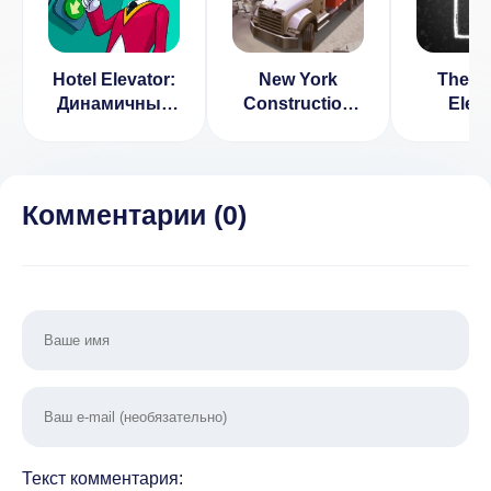
Hotel Elevator:
New York
The S
Динамичный
Construction
Eleva
симулятор
Simulator
Remas
лифта в отеле
[ВЗЛОМ:
(ВЗЛ
Много денег] v
Платное
1.3
дека
Комментарии (
0
)
Текст комментария: