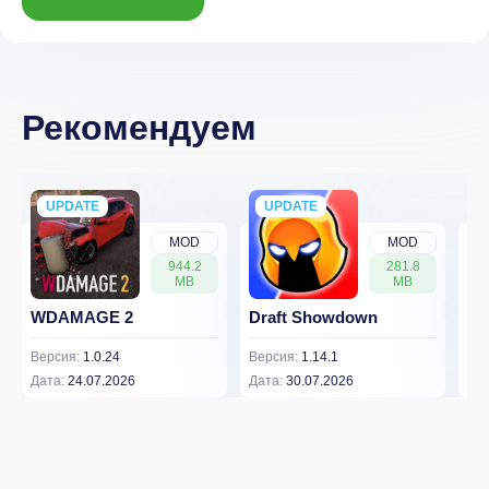
Рекомендуем
UPDATE
NEW
UPDATE
NEW
MOD
MOD
944.2
281.8
MB
MB
WDAMAGE 2
Draft Showdown
FP
Версия:
1.0.24
Версия:
1.14.1
Вер
Дата:
24.07.2026
Дата:
30.07.2026
Дат