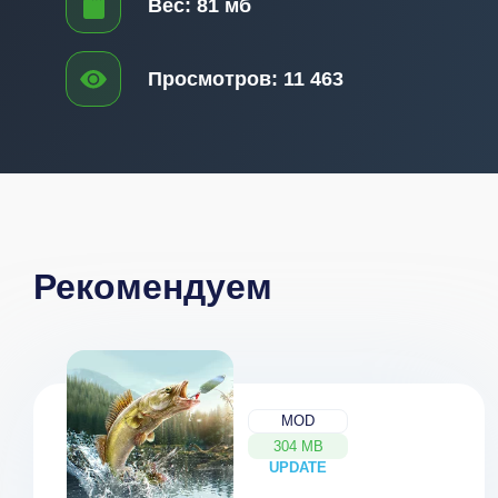
Вес:
81 мб
Просмотров:
11 463
Рекомендуем
MOD
304 MB
UPDATE
NEW