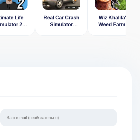
timate Life
Real Car Crash
Wiz Khalifa's
imulator 2
Simulator
Weed Farm v
ЛОМ, много
[ВЗЛОМ:
2.8.3 [ВЗЛОМ:
денег)
бесплатные
монеты и
покупки] v
бриллианты]
1.0.8