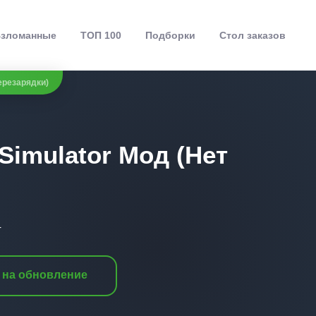
зломанные
ТОП 100
Подборки
Стол заказов
Перезарядки)
 Simulator Мод (Нет
4
 на обновление