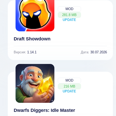
MOD
281.8 MB
UPDATE
NEW
Draft Showdown
Версия:
1.14.1
Дата:
30.07.2026
MOD
216 MB
UPDATE
NEW
Dwarfs Diggers: Idle Master