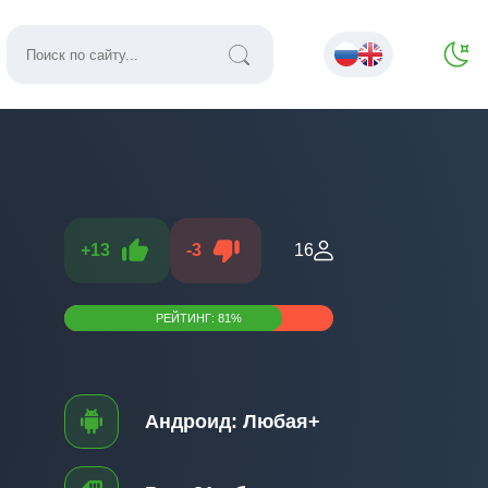
+
13
-
3
16
РЕЙТИНГ:
81
%
Андроид:
Любая+