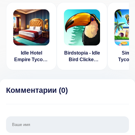
Idle Hotel
Birdstopia - Idle
Sim H
Empire Tycoon
Bird Clicker
Tycoon 
(ВЗЛОМ Много
[ВЗЛОМ:
Game (
Денег)
бесплатные
Много 
покупки] 1.2.9
Комментарии (
0
)