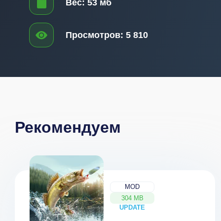
Вес:
53 мб
Просмотров:
5 810
Рекомендуем
MOD
304 MB
UPDATE
NEW