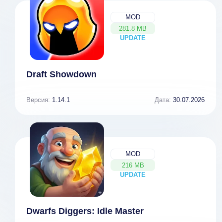
MOD
281.8 MB
UPDATE
NEW
Draft Showdown
Версия:
1.14.1
Дата:
30.07.2026
MOD
216 MB
UPDATE
NEW
Dwarfs Diggers: Idle Master