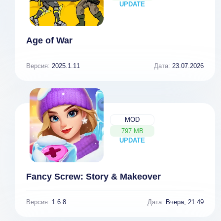
UPDATE
NEW
Age of War
Версия:
2025.1.11
Дата:
23.07.2026
MOD
797 MB
UPDATE
NEW
Fancy Screw: Story & Makeover
Car Racing 2018
Racing
Версия:
1.6.8
Дата:
Вчера, 21:49
[ВЗЛОМ:
Classics PRO: