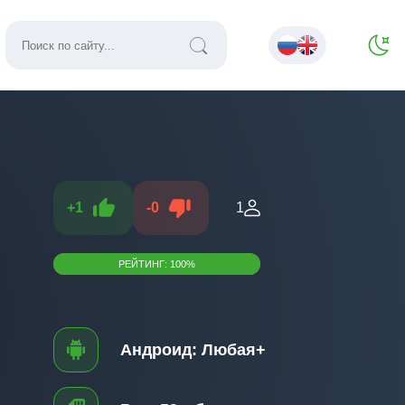
+
1
-
0
1
РЕЙТИНГ:
100
%
Андроид:
Любая+