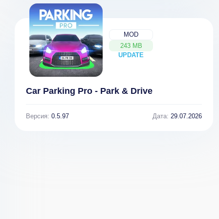
неограниченная
Real Speed &
валюта] 10.2
Уличные
Гонки 1.02.3
MOD
243 MB
UPDATE
NEW
Car Parking Pro - Park & Drive
Версия:
0.5.97
Дата:
29.07.2026