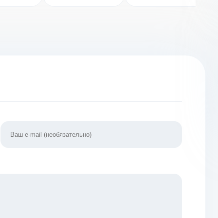
[ВЗЛОМ:
много денег] v
денег] v
1.16
6.1