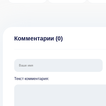
миром игры
[ВЗЛОМ:
гонки 
[ВЗЛОМ:
бесплатные
много 
деньги] v 2.0.1
покупки] 4.1.0
Комментарии (
0
)
Текст комментария: