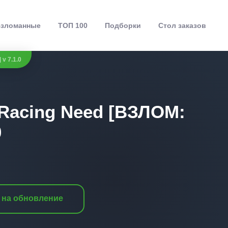
зломанные
ТОП 100
Подборки
Стол заказов
 v 7.1.0
- Racing Need [ВЗЛОМ:
0
 на обновление