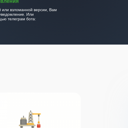
овления
й или взломанной версии, Вам
уведомление. Или
ью телеграм бота: