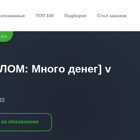
зломанные
ТОП 100
Подборки
Стол заказов
.5.4
ЗЛОМ: Много денег] v
22
 на обновление