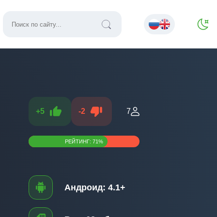
+
5
-
2
7
РЕЙТИНГ:
71
%
Андроид:
4.1+