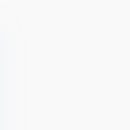
(ВЗЛОМ,
рыбалка,
Бесплатные
рыбак, магнат
покупки)
[ВЗЛОМ:
бриллианты]
0.1.0