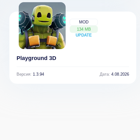
MOD
134 MB
UPDATE
NEW
Playground 3D
Версия:
1.3.94
Дата:
4.08.2026
Idle Lemonade
Idle Fisher
Tycoon Empire
Tycoon -