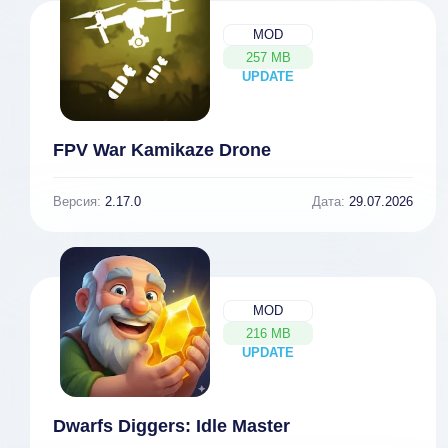
MOD
257 MB
UPDATE
NEW
FPV War Kamikaze Drone
Версия:
2.17.0
Дата:
29.07.2026
MOD
216 MB
UPDATE
NEW
Dwarfs Diggers: Idle Master