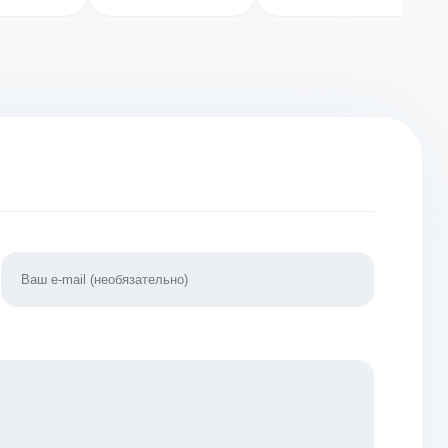
coon
Empire
[ВЗЛОМ:
] 0.170
(ВЗЛОМ,
Бесконечные
Много денег)
деньги] 2.5.2