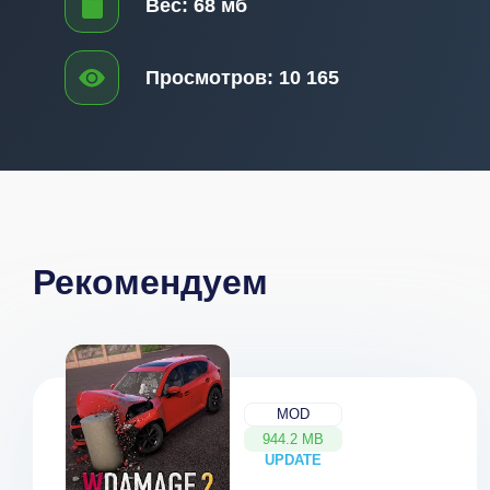
Вес:
68 мб
Просмотров:
10 165
Рекомендуем
MOD
944.2 MB
UPDATE
NEW