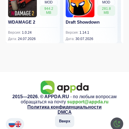
MOD
MOD
944.2
281.8
MB
MB
WDAMAGE 2
Draft Showdown
FP
Версия:
1.0.24
Версия:
1.14.1
Вер
Дата:
24.07.2026
Дата:
30.07.2026
Дат
2015—2026. © APPDA.RU
- по любым вопросам
обращаться на почту
support@appda.ru
Политика конфиденциальности
DMCA
Вверх