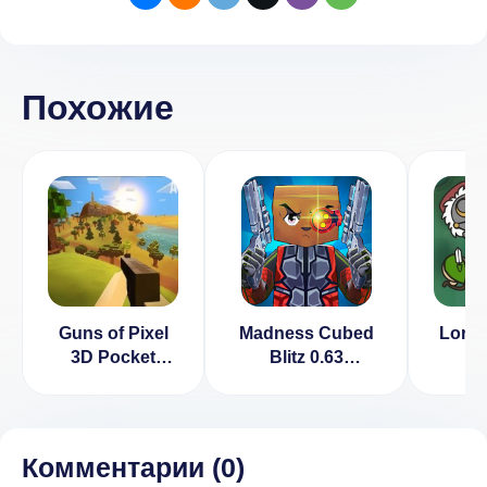
Похожие
Guns of Pixel
Madness Cubed
Lordz.
3D Pocket
Blitz 0.63
Edition v 1.2
[ВЗЛОМ: всё
разблокировано]
Комментарии (
0
)