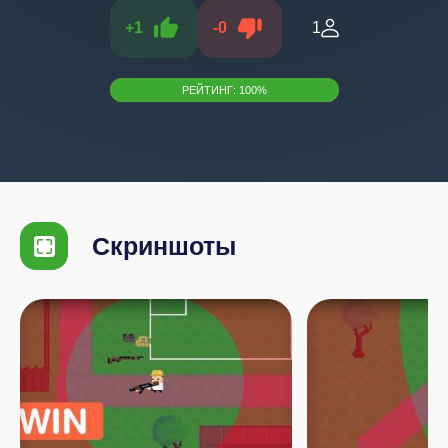
+
1
-
0
1
РЕЙТИНГ:
100
%
Скриншоты