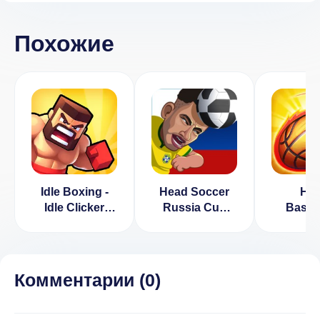
Похожие
Idle Boxing -
Head Soccer
He
Idle Clicker
Russia Cup
Basket
Tycoon Game
2018: World
[ВЗЛО
[ВЗЛОМ:
Football
деньги]
бриллианты]
League
0.45
[ВЗЛОМ:
Комментарии (
0
)
Много денег] v
4.1.1