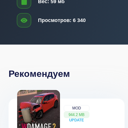
Вес:
59 мб
Просмотров:
6 340
Рекомендуем
MOD
944.2 MB
UPDATE
NEW