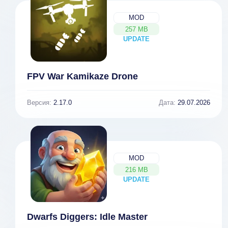
MOD
257 MB
UPDATE
NEW
FPV War Kamikaze Drone
Версия:
2.17.0
Дата:
29.07.2026
MOD
216 MB
UPDATE
NEW
Dwarfs Diggers: Idle Master