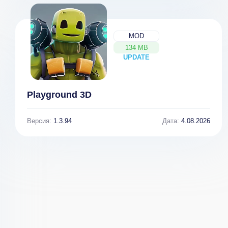
Stickman Parkour
Platform v 3.0
[ВЗЛОМ: все
MOD
разблокировано]
134 MB
UPDATE
NEW
Playground 3D
Версия:
1.3.94
Дата:
4.08.2026