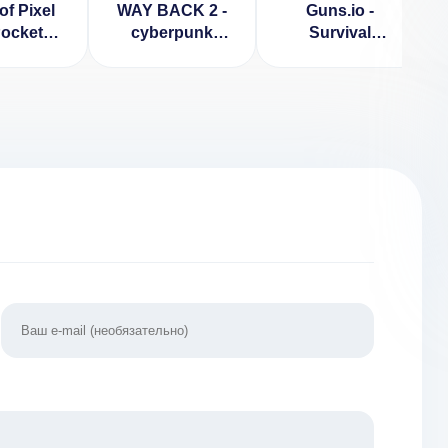
of Pixel
WAY BACK 2 -
Guns.io -
ocket
cyberpunk
Survival
on v 1.2
platformer
Shooter v 1.0.8
[ВЗЛОМ] 34.0.7
[ВЗЛОМ:
много денег]