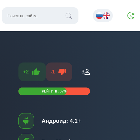
+
2
-
1
3
РЕЙТИНГ:
67
%
Андроид:
4.1+