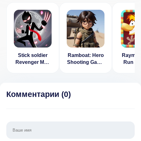
Stick soldier
Ramboat: Hero
Rayman 
Revenger Мод
Shooting Game
Run [
(Много Денег)
v 4.1.2 [ВЗЛОМ:
день
1.1.6
Много денег]
разблок
v 1.
Комментарии (
0
)