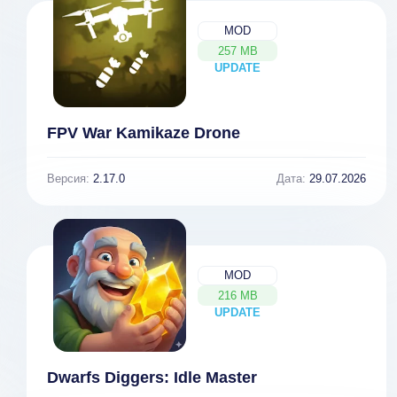
MOD
257 MB
UPDATE
NEW
FPV War Kamikaze Drone
Версия:
2.17.0
Дата:
29.07.2026
MOD
216 MB
UPDATE
NEW
Dwarfs Diggers: Idle Master