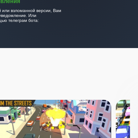
овления
й или взломанной версии, Вам
уведомление. Или
ью телеграм бота: