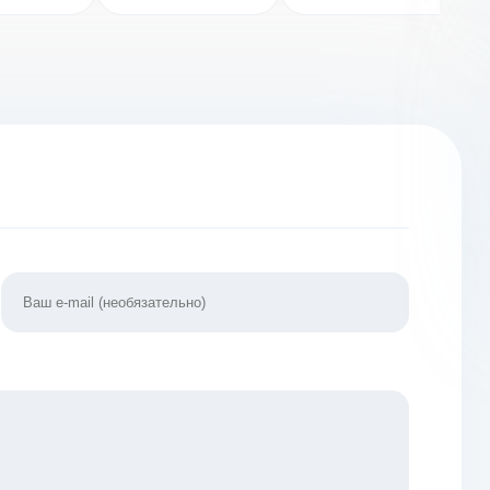
еньги]
[ВЗЛОМ:
Много денег]
2.0