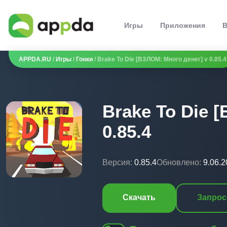
Игры
Приложения
В
APPDA.RU
/
Игры
/
Гонки
/ Brake To Die [ВЗЛОМ: Много денег] v 0.85.4
Brake To Die 
0.85.4
Версия:
0.85.4
Обновлено:
9.06.
Скачать
Запрос