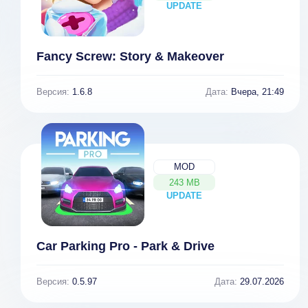
UPDATE
NEW
Fancy Screw: Story & Makeover
Версия:
1.6.8
Дата:
Вчера, 21:49
MOD
243 MB
UPDATE
NEW
Car Parking Pro - Park & Drive
Driving Zone 2
Real Car
Версия:
0.5.97
Дата:
29.07.2026
Lite 0.65
Driving