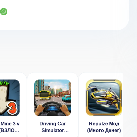
 Mine 3 v
Driving Car
Repulze Мод
 [ВЗЛОМ
Simulator
(Много Денег)