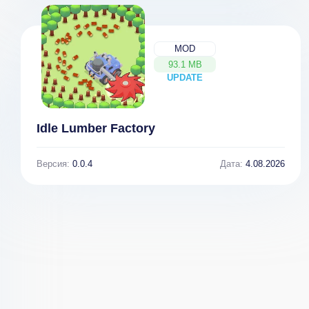
Experience -
Racing game
[ВЗЛОМ:
Бесконечные
MOD
деньги] 1.4.2
93.1 MB
UPDATE
NEW
Idle Lumber Factory
Версия:
0.0.4
Дата:
4.08.2026