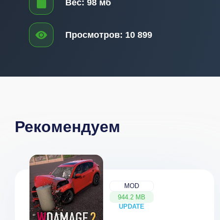
Вес:
98 мб
Просмотров:
10 899
Рекомендуем
MOD
944.2 MB
UPDATE
NEW