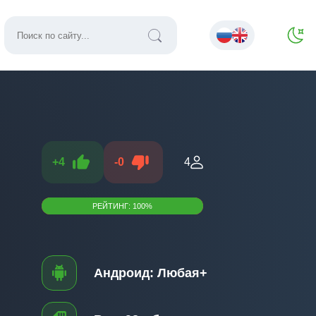
+
4
-
0
4
РЕЙТИНГ:
100
%
Андроид:
Любая+