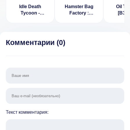
Idle Death
Hamster Bag
Oil T
Tycoon -
Factory :
[ВЗЛ
кликер денег &
Tycoon
Много д
ленивый
(ВЗЛОМ, Мод
3.5
магнат
меню)
(ВЗЛОМ, много
Комментарии (
0
)
денег)
Текст комментария: