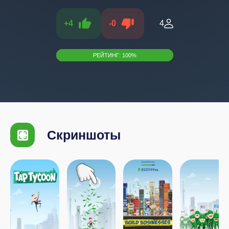
+
4
-
0
4
РЕЙТИНГ:
100
%
Скриншоты