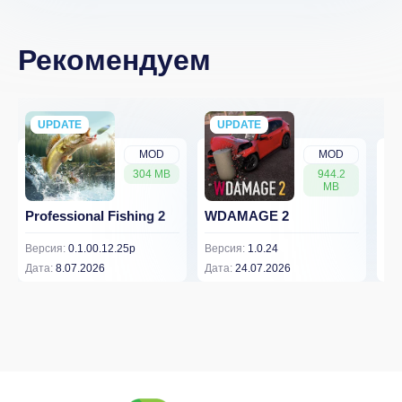
Рекомендуем
UPDATE
NEW
UPDATE
NEW
MOD
MOD
304 MB
944.2
MB
Professional Fishing 2
WDAMAGE 2
Dr
Версия:
0.1.00.12.25p
Версия:
1.0.24
Вер
Дата:
8.07.2026
Дата:
24.07.2026
Дат