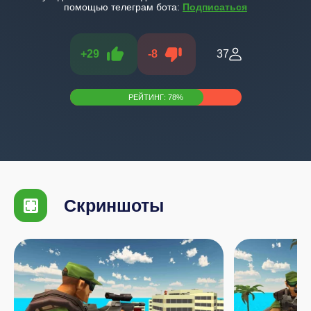
помощью телеграм бота:
Подписаться
+
29
-
8
37
РЕЙТИНГ:
78
%
Скриншоты