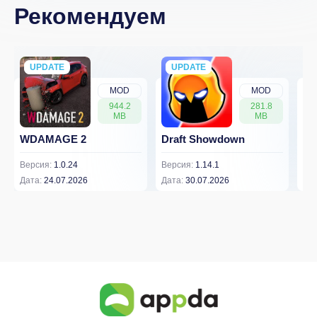
Рекомендуем
UPDATE
NEW
UPDATE
NEW
MOD
MOD
944.2
281.8
MB
MB
WDAMAGE 2
Draft Showdown
FP
Версия:
1.0.24
Версия:
1.14.1
Вер
Дата:
24.07.2026
Дата:
30.07.2026
Дат