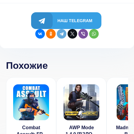
НАШ TELEGRAM
Похожие
Combat
AWP Mode
Madnes