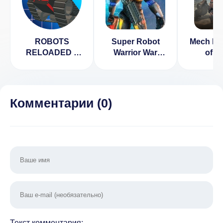
ROBOTS
Super Robot
Mech Le
RELOADED v
Warrior War
of R
1.1.2
Squad
[ВЗЛОМ
[ВЗЛОМ:
денег
Много денег] v
разблок
1.0
v 
Комментарии (
0
)
Текст комментария: