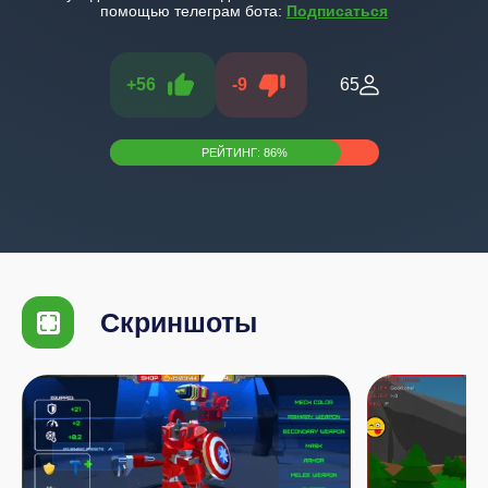
помощью телеграм бота:
Подписаться
+
56
-
9
65
РЕЙТИНГ:
86
%
Скриншоты