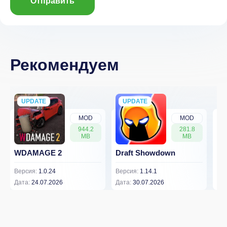
Отправить
Рекомендуем
UPDATE
NEW
UPDATE
NEW
MOD
MOD
944.2
281.8
MB
MB
WDAMAGE 2
Draft Showdown
FP
Версия:
1.0.24
Версия:
1.14.1
Вер
Дата:
24.07.2026
Дата:
30.07.2026
Дат