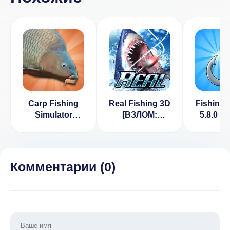
Carp Fishing
Real Fishing 3D
Fishing 
Simulator
[ВЗЛОМ:
5.8.0 
[ВЗЛОМ:
Много монет]
на де
деньги] v 2.2.5
v 1.1
Комментарии (
0
)