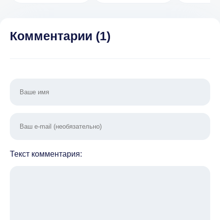
(МОД, много
(Много 
денег)
7.13
Комментарии (
1
)
Текст комментария: