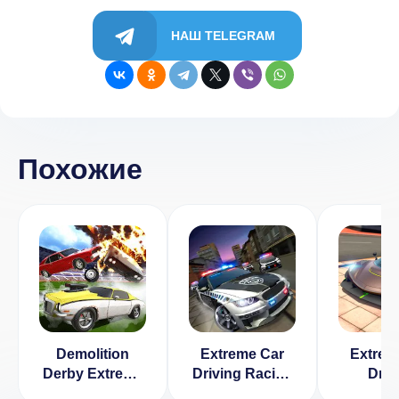
НАШ TELEGRAM
Похожие
Demolition
Extreme Car
Extrem
Derby Extreme
Driving Racing
Driv
Simulator
3D v 3.12
Simulat