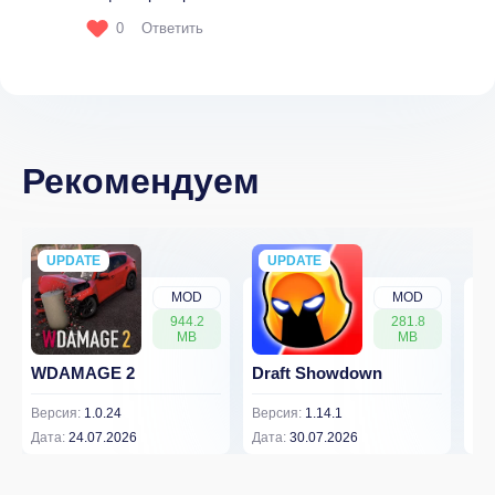
0
Ответить
Рекомендуем
UPDATE
NEW
UPDATE
NEW
MOD
MOD
944.2
281.8
MB
MB
WDAMAGE 2
Draft Showdown
FP
Версия:
1.0.24
Версия:
1.14.1
Вер
Дата:
24.07.2026
Дата:
30.07.2026
Дат