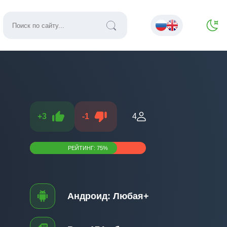
+
3
-
1
4
РЕЙТИНГ:
75
%
Андроид:
Любая+