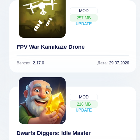
MOD
257 MB
UPDATE
NEW
FPV War Kamikaze Drone
Версия:
2.17.0
Дата:
29.07.2026
MOD
216 MB
UPDATE
NEW
Dwarfs Diggers: Idle Master