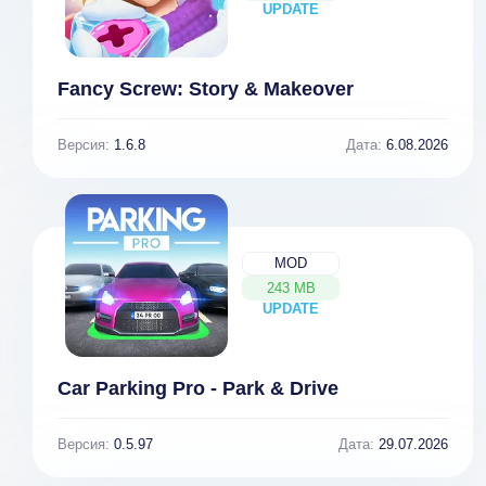
UPDATE
NEW
Fancy Screw: Story & Makeover
Версия:
1.6.8
Дата:
6.08.2026
MOD
243 MB
UPDATE
NEW
Car Parking Pro - Park & Drive
Offroad Racing
Online (МОД,
Версия:
0.5.97
Дата:
29.07.2026
много денег)