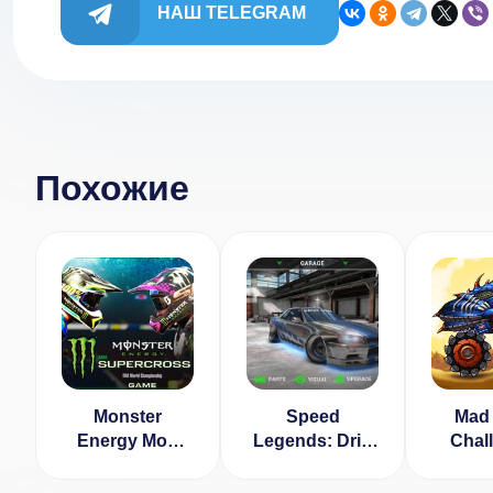
НАШ TELEGRAM
Похожие
Monster
Speed
Mad 
Energy Мод
Legends: Drift
Chal
(Много Денег)
Racing
Ra
[ВЗЛОМ:
[ВЗЛОМ