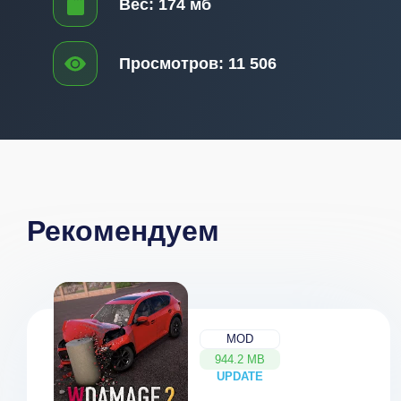
Вес:
174 мб
Просмотров:
11 506
Рекомендуем
MOD
944.2 MB
UPDATE
NEW