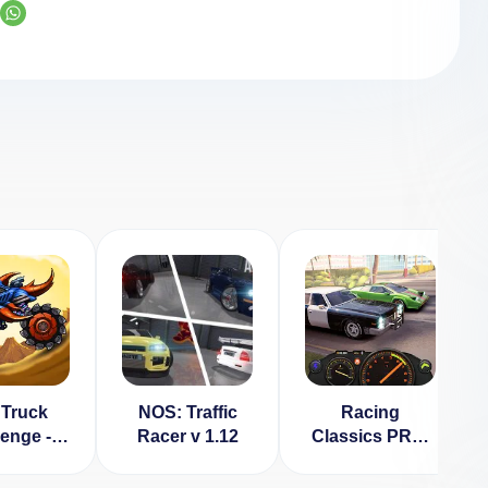
Truck
NOS: Traffic
Racing
lenge -
Racer v 1.12
Classics PRO:
cing
Real Speed &
] v 4.3
Уличные