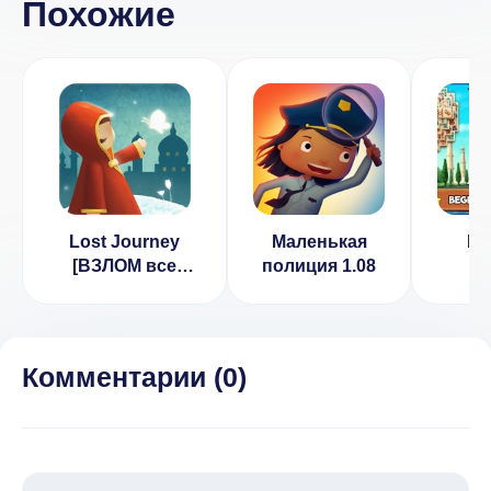
Похожие
Lost Journey
Маленькая
Ma
[ВЗЛОМ все
полиция 1.08
Jo
разблокировано]
[ВЗ
v 1.3.13
крис
1.2
Комментарии (
0
)