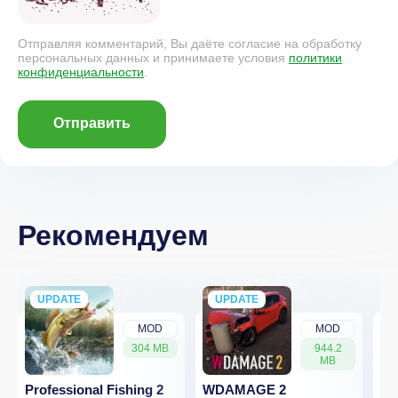
Отправляя комментарий, Вы даёте согласие на обработку
персональных данных и принимаете условия
политики
конфиденциальности
.
Отправить
Рекомендуем
UPDATE
NEW
UPDATE
NEW
MOD
MOD
304 MB
944.2
MB
Professional Fishing 2
WDAMAGE 2
Dr