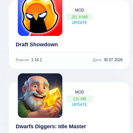
MOD
281.8 MB
UPDATE
NEW
Draft Showdown
Версия:
1.14.1
Дата:
30.07.2026
MOD
216 MB
UPDATE
NEW
Dwarfs Diggers: Idle Master