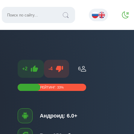
+
2
-
4
6
РЕЙТИНГ:
33
%
Андроид:
6.0+