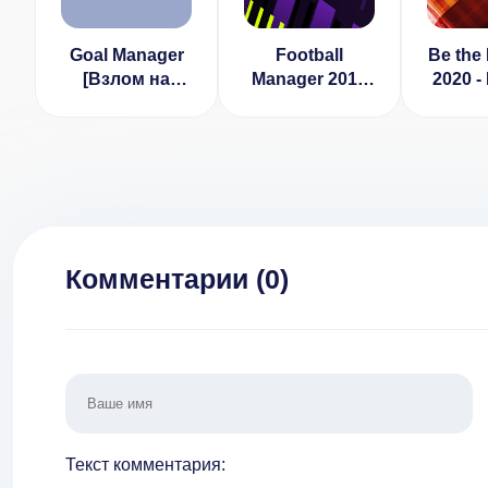
Goal Manager
Football
Be the
[Взлом на
Manager 2019
2020 -
монеты] v
Mobile Мод
Man
3.10.0
(Премиум)
[ВЗ
Беско
деньг
Комментарии (
0
)
Текст комментария: