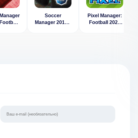
 Manager
Soccer
Pixel Manager:
 Football
Manager 2018 v
Football 2020
ager
1.5.8 [ВЗЛОМ:
Edition 1.5.0
ЛОМ:
свободные
нечные
покупки]
и] 2.2.0