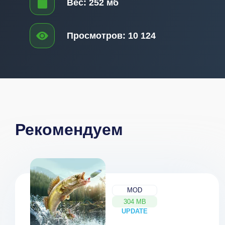
Вес:
252 мб
Просмотров:
10 124
Рекомендуем
MOD
304 MB
UPDATE
NEW