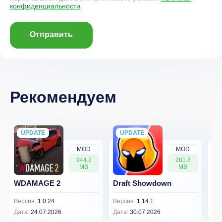
конфиденциальности
.
Отправить
Рекомендуем
UPDATE
NEW
UPDATE
NEW
MOD
MOD
944.2
281.8
MB
MB
WDAMAGE 2
Draft Showdown
FP
Версия:
1.0.24
Версия:
1.14.1
Вер
Дата:
24.07.2026
Дата:
30.07.2026
Дат