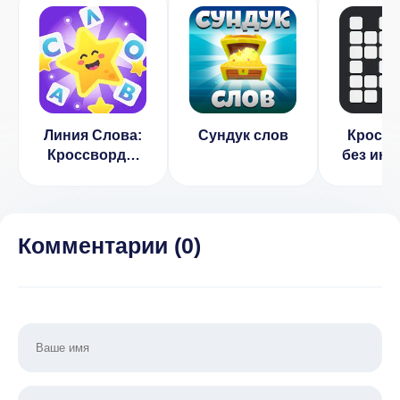
Линия Слова:
Сундук слов
Кросс
Кроссворды
без инт
0.21.1
беспл
разг
слова 
Комментарии (
0
)