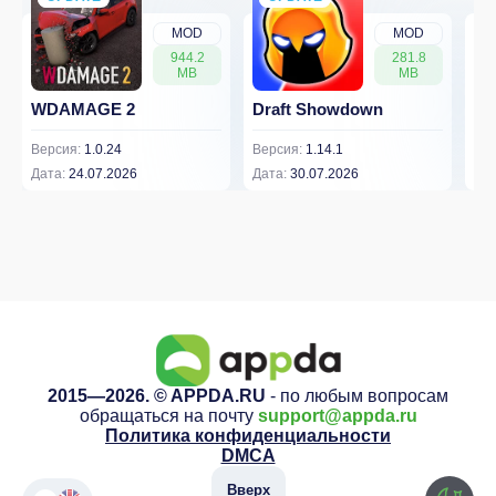
MOD
MOD
944.2
281.8
MB
MB
WDAMAGE 2
Draft Showdown
FP
Версия:
1.0.24
Версия:
1.14.1
Вер
Дата:
24.07.2026
Дата:
30.07.2026
Дат
2015—2026. © APPDA.RU
- по любым вопросам
обращаться на почту
support@appda.ru
Политика конфиденциальности
DMCA
Вверх