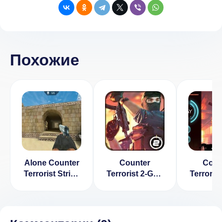
Похожие
Alone Counter
Counter
Coun
Terrorist Strike
Terrorist 2-Gun
Terroris
[ВЗЛОМ:
Strike v 1.05
Strik
много денег] v
(Много 
2.0