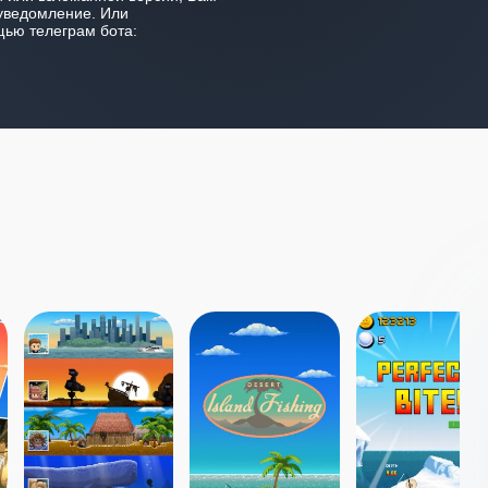
уведомление. Или
ью телеграм бота: