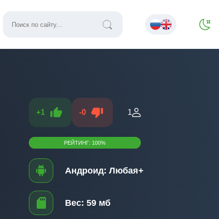
+
1
-
0
1
РЕЙТИНГ:
100
%
Андроид:
Любая+
Вес:
59 мб