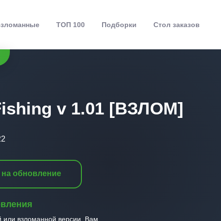
зломанные
ТОП 100
Подборки
Стол заказов
Fishing v 1.01 [ВЗЛОМ]
22
 на обновление
овления
й или взломанной версии, Вам