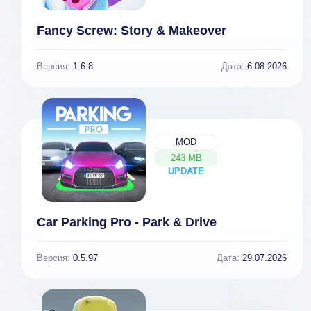
Fancy Screw: Story & Makeover
Версия:
1.6.8
Дата:
6.08.2026
MOD
243 MB
UPDATE
NEW
Real Fishing
Fishing
Car Parking Pro - Park & Drive
Pro 3D [ВЗЛОМ
Simulator -
много денег] v
Hook & Catch
1.3.2
[ВЗЛОМ:
Версия:
0.5.97
Дата:
29.07.2026
бесконечные
деньги] v 1.1.0