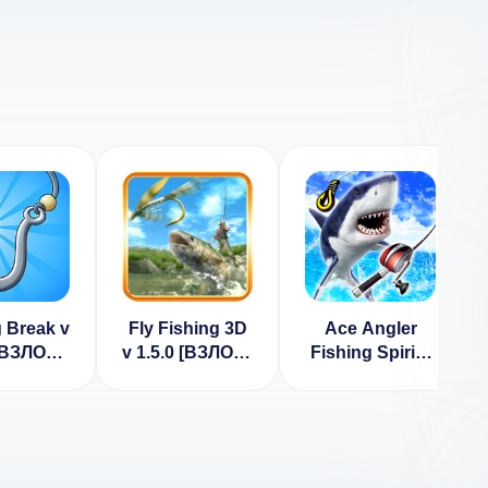
g Break v
Fly Fishing 3D
Ace Angler
 [ВЗЛОМ
v 1.5.0 [ВЗЛОМ:
Fishing Spirits
еньги]
Много денег]
M (ВЗЛОМ, Нет
рекламы)