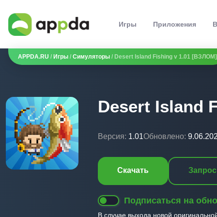
Игры
Приложения
В
APPDA.RU
/
Игры
/
Симуляторы
/ Desert Island Fishing v 1.01 [ВЗЛОМ]
Desert Island 
Версия:
1.01
Обновлено:
9.06.20
Скачать
Запрос
Подписаться на обн
В случае выхода новой оригинально