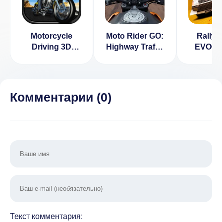
Motorcycle
Moto Rider GO:
Rally 
Driving 3D
Highway Traffic
EVO® v
[ВЗЛОМ:
[ВЗЛОМ:
[ВЗЛО
много денег] v
Много денег]
день
1.4.0
1.93.0
Комментарии (
0
)
Текст комментария: