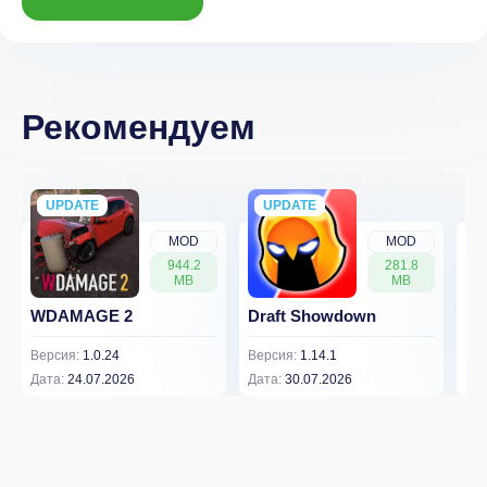
Рекомендуем
UPDATE
NEW
UPDATE
NEW
MOD
MOD
944.2
281.8
MB
MB
WDAMAGE 2
Draft Showdown
FP
Версия:
1.0.24
Версия:
1.14.1
Вер
Дата:
24.07.2026
Дата:
30.07.2026
Дат