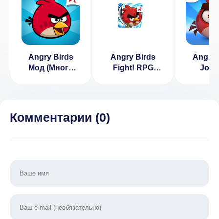
Angry Birds
Angry Birds
Angry 
Мод (Много
Fight! RPG
Jour
денег) 8.0.3
Puzzle v 2.5.6
(ВЗЛ
[ВЗЛОМ]
бескон
жиз
Комментарии (
0
)