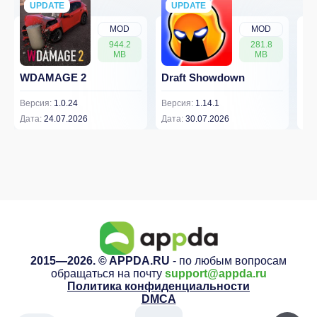
UPDATE
NEW
UPDATE
NEW
MOD
MOD
944.2
281.8
MB
MB
WDAMAGE 2
Draft Showdown
FP
Версия:
1.0.24
Версия:
1.14.1
Вер
Дата:
24.07.2026
Дата:
30.07.2026
Дат
2015—2026. © APPDA.RU
- по любым вопросам
обращаться на почту
support@appda.ru
Политика конфиденциальности
DMCA