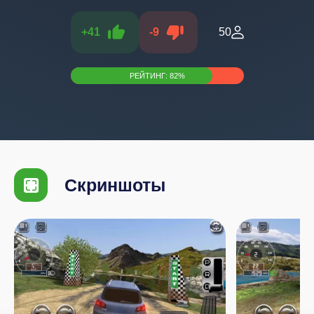
+
41
-
9
50
РЕЙТИНГ:
82
%
Скриншоты